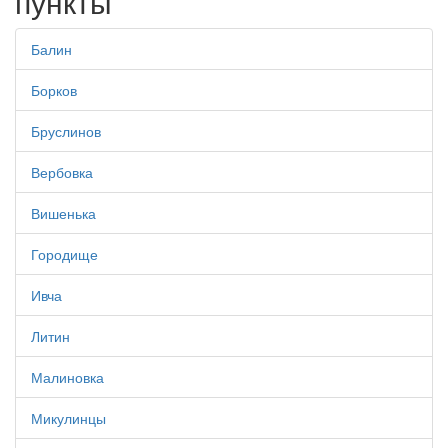
пункты
Балин
Борков
Бруслинов
Вербовка
Вишенька
Городище
Ивча
Литин
Малиновка
Микулинцы