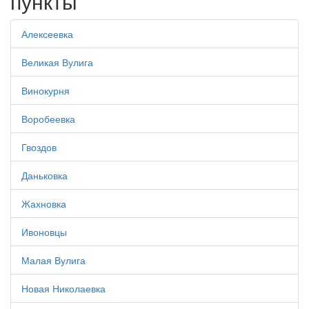
пункты
Алексеевка
Великая Вулига
Винокурня
Воробеевка
Гвоздов
Даньковка
Жахновка
Ивоновцы
Малая Вулига
Новая Николаевка