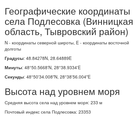
Географические координаты
села Подлесовка (Винницкая
область, Тывровский район)
N - координаты северной широты, E - координаты восточной
долготы
Градусы
: 48.84278N, 28.64889E
Минуты
: 48°50.5668'N, 28°38.9334'E
Секунды
: 48°50'34.008"N, 28°38'56.004"E
Высота над уровнем моря
Средняя высота села над уровнем моря: 233 м
Почтовый индекс села Подлесовка: 23353