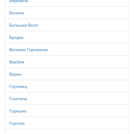
Березина
Болоня
Большая Воля
Бродки
Великая Горожанка
Вербиж
Верин
Глуховец
Гонятичи
Горишно
Горское