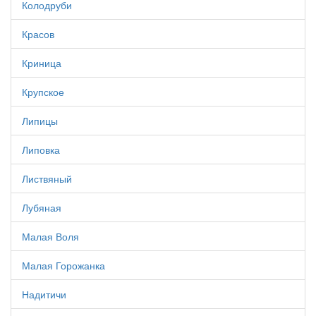
Колодруби
Красов
Криница
Крупское
Липицы
Липовка
Листвяный
Лубяная
Малая Воля
Малая Горожанка
Надитичи