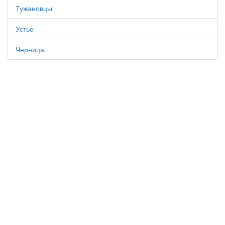
Тужановцы
Устье
Черница