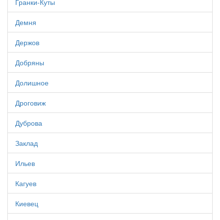
Гранки-Куты
Демня
Держов
Добряны
Долишное
Дроговиж
Дуброва
Заклад
Ильев
Кагуев
Киевец