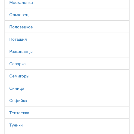
Москаленки
Ольховец
Половецкое
Поташня
Розкопанцы
Саварка
Семигоры
Синица
Софийка
Тептеевка
Туники