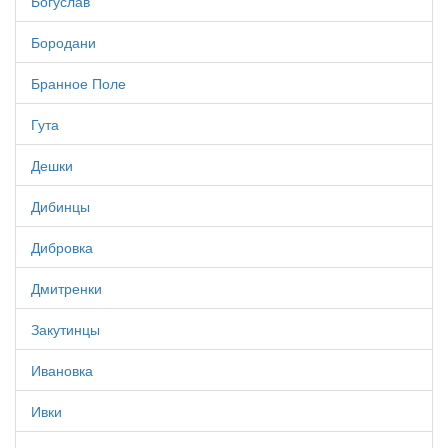
Богуслав
Бородани
Бранное Поле
Гута
Дешки
Дибинцы
Дибровка
Дмитренки
Закутинцы
Ивановка
Ивки