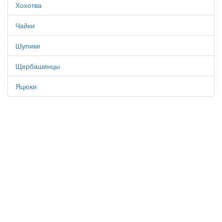
Хохотва
Чайки
Шупики
Щербашинцы
Яцюки