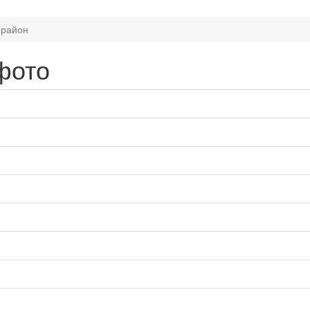
 район
фото