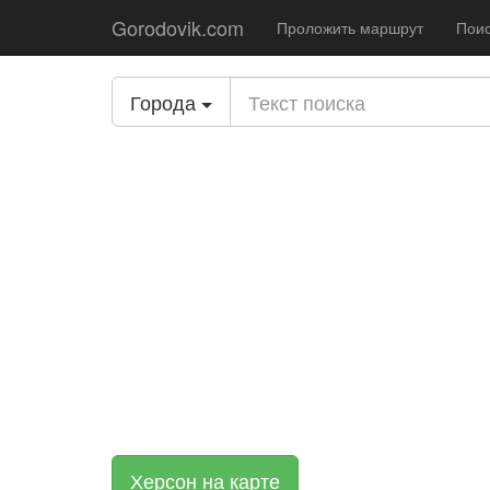
Gorodovik.com
Проложить маршрут
Поис
Города
Херсон на карте