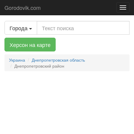
Gorodovik.com
Toggl
navig
Города
Херсон на карте
Украина
Днепропетровская область
Днепропетровский район