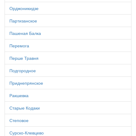
Орджоникидзе
Партизанское
Пашеная Балка
Перемога
Перше Травня
Подгородное
Приднепрянское
Ракшевка
Старые Кодаки
Степовое
Сурско-Клевцево