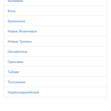
Калчевая
Коса
Криничное
Новое Жовтневое
Новые Трояны
Оксамитное
Ореховка
Табаки
Тополиное
Червоноармейское