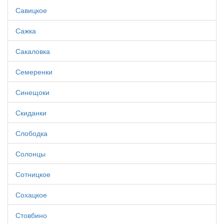
Савицкое
Сажка
Сакаловка
Семеренки
Синещоки
Скиданки
Слободка
Солонцы
Сотницкое
Сохацкое
Стовбино