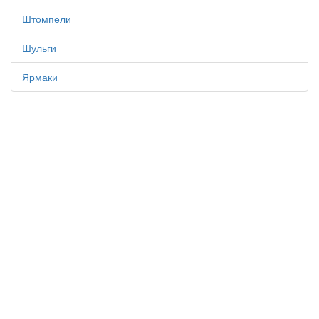
Штомпели
Шульги
Ярмаки