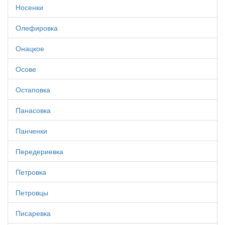
Носенки
Олефировка
Онацкое
Осове
Остаповка
Панасовка
Панченки
Передериевка
Петровка
Петровцы
Писаревка