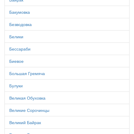
Бакумовка
Безводовка
Белики
Бессараби
Биевое
Большая Гремяча
Булуки
Великая Обуховка
Великие Сорочинцы
Великий Байрак